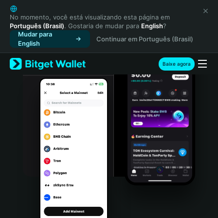
English
日本語
No momento, você está visualizando esta página em
Português (Brasil)
. Gostaria de mudar para
English
?
Tiếng Việt
Mudar para
Continuar em Português (Brasil)
Русский
English
Español (Latinoamérica)
Türkçe
Baixe agora
Italiano
Français
Deutsch
简体中文
繁體中文
Português (Portugal)
Bahasa Indonesia
ภาษาไทย
हिन्दी
বাংলা
Español
Português (Brasil)
Español (Argentina)