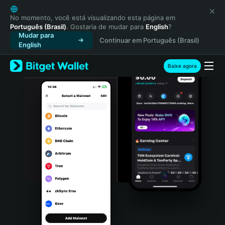
English
日本語
No momento, você está visualizando esta página em
Português (Brasil)
. Gostaria de mudar para
English
?
Tiếng Việt
Mudar para
Continuar em Português (Brasil)
Русский
English
Español (Latinoamérica)
Türkçe
Baixe agora
Italiano
Français
Deutsch
简体中文
繁體中文
Português (Portugal)
Bahasa Indonesia
ภาษาไทย
हिन्दी
বাংলা
Español
Português (Brasil)
Español (Argentina)