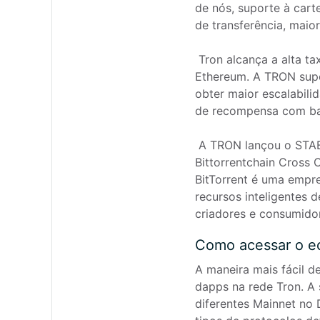
de nós, suporte à cart
de transferência, maior
 Tron alcança a alta taxa de transferência, otimizando o TPS. Com seu uso diário, excede em muito o de Bitcoin e 
Ethereum. A TRON supo
obter maior escalabili
de recompensa com bas
 A TRON lançou o STABLECOIN SUPERLATERALIZADO DESCENTRIZADO USDD em maio de 2022. Powered by 
Bittorrentchain Cross 
BitTorrent é uma empre
recursos inteligentes 
criadores e consumido
Como acessar o e
A maneira mais fácil de
dapps na rede Tron. A 
diferentes Mainnet no 