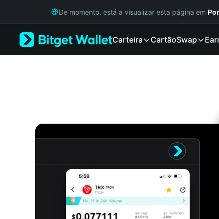
English
De momento, está a visualizar esta página em
Por
日本語
Tiếng Việt
Carteira
Cartão
Swap
Ear
Русский
Español (Latinoamérica)
Türkçe
Italiano
Français
Deutsch
简体中文
繁體中文
Português (Portugal)
Bahasa Indonesia
ภาษาไทย
हिन्दी
বাংলা
Español
Português (Brasil)
Español (Argentina)