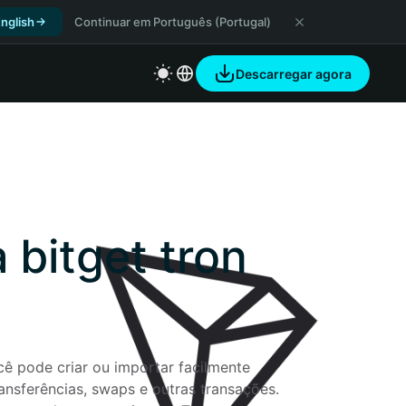
nglish
Continuar em Português (Portugal)
Descarregar agora
bitget tron ​​
ê pode criar ou importar facilmente 
ransferências, swaps e outras transações. 