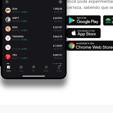
Você pode experimentar
certeza, sabendo que se