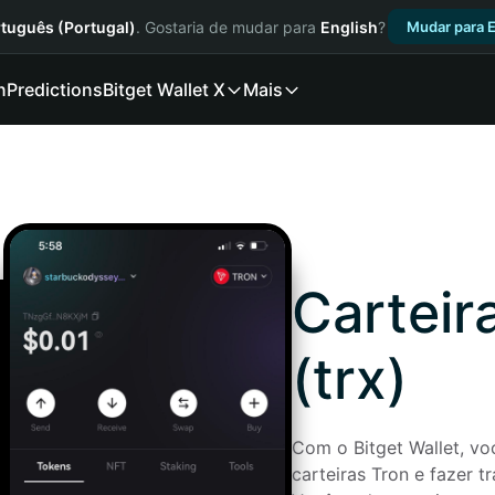
tuguês (Portugal)
. Gostaria de mudar para
English
?
Mudar para E
n
Predictions
Bitget Wallet X
Mais
Carteira 
(trx)
Com o Bitget Wallet, voc
carteiras Tron e fazer t