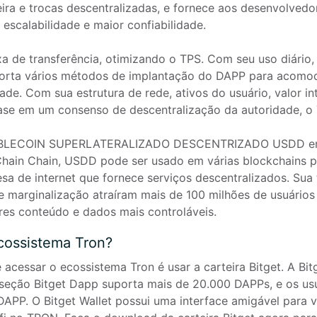
eira e trocas descentralizadas, e fornece aos desenvolved
 escalabilidade e maior confiabilidade.

rta vários métodos de implantação do DAPP para acomoda
dade. Com sua estrutura de rede, ativos do usuário, valor i
e em um consenso de descentralização da autoridade, o TR
Chain Chain, USDD pode ser usado em várias blockchains pri
sa de internet que fornece serviços descentralizados. Sua t
de marginalização atraíram mais de 100 milhões de usuários
res conteúdo e dados mais controláveis.
cossistema Tron?
 acessar o ecossistema Tron é usar a carteira Bitget. A Bitg
seção Bitget Dapp suporta mais de 20.000 DAPPs, e os usuá
DAPP. O Bitget Wallet possui uma interface amigável para 