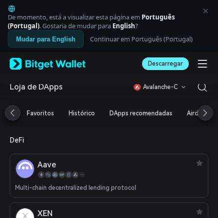
English
日本語
De momento, está a visualizar esta página em
Português
Tiếng Việt
(Portugal)
. Gostaria de mudar para
English
?
Русский
Continuar em Português (Portugal)
Mudar para English
Español (Latinoamérica)
Türkçe
Descarregar
Italiano
Français
Deutsch
Loja de DApps
Avalanche-C
简体中文
繁體中文
Favoritos
Histórico
DApps recomendadas
Airdrop
Português (Portugal)
Bahasa Indonesia
ภาษาไทย
DeFi
العربية
हिन्दी
Aave
বাংলা
Español
Português (Brasil)
Multi-chain decentralized lending protocol
Español (Argentina)
XEN