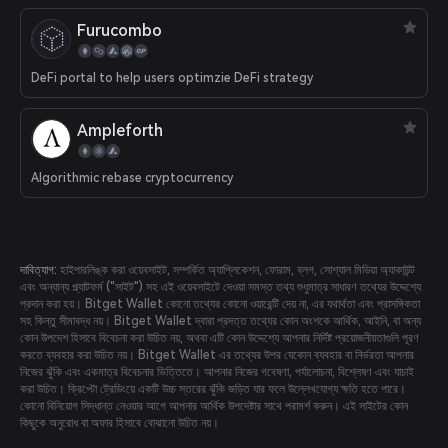
Furucombo
DeFi portal to help users optimzie DeFi strategy
Ampleforth
Algorithmic rebase cryptocurrency
দাবিত্যাগ:
হাইপারলিঙ্ক করা ওয়েবসাইট, সম্পর্কিত অ্যাপ্লিকেশন, ফোরাম, ব্লগ, সোশ্যাল মিডিয়া অ্যাকাউন্ট
এবং অন্যান্য প্ল্যাটফর্ম ("সাইট") সহ এই ওয়েবসাইটে দেওয়া সমস্ত তথ্য শুধুমাত্র সাধারণ তথ্যের উদ্দেশ্যে
প্রদান করা হয়। Bitget Wallet কোনো তথ্যের কোনো ওয়ারেন্টি দেয় না, এর যথার্থতা এবং প্রাসঙ্গিকতা
সহ কিন্তু সীমাবদ্ধ নয়। Bitget Wallet দ্বারা প্রদত্ত তথ্যের কোন অংশকে আর্থিক, আইনি, বা অন্য
কোন উপদেশ হিসাবে বিবেচনা করা উচিত নয়, অথবা এটি কোন উদ্দেশ্যে আপনার নির্দিষ্ট প্রয়োজনীয়তাগুলি পূরণ
করতে ব্যবহার করা উচিত নয়। Bitget Wallet এর তথ্যের উপর যেকোন ব্যবহার বা নির্ভরতা আপনার
নিজের ঝুঁকি এবং একমাত্র বিবেচনার ভিত্তিতে। আপনার নিজের গবেষণা, পর্যালোচনা, বিশ্লেষণ এবং যাচাই
করা উচিত। ক্রিপ্টো ট্রেডিংয়ে একটি উচ্চ স্তরের ঝুঁকি জড়িত যার ফলে উল্লেখযোগ্য ক্ষতি হতে পারে।
কোনো বিনিয়োগ সিদ্ধান্ত নেওয়ার আগে আপনার আর্থিক উপদেষ্টার সাথে পরামর্শ করুন। এই সাইটের কোন
কিছুকে অনুরোধ বা অফার হিসাবে বোঝানো উচিত নয়।