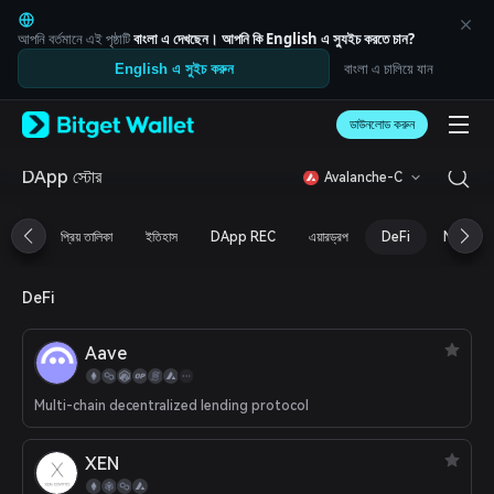
English
日本語
আপনি বর্তমানে এই পৃষ্ঠাটি
বাংলা
এ দেখছেন। আপনি কি
English
এ স্যুইচ করতে চান?
Tiếng Việt
বাংলা এ চালিয়ে যান
English এ সুইচ করুন
Русский
Español (Latinoamérica)
Türkçe
ডাউনলোড করুন
Italiano
Français
DApp স্টোর
Avalanche-C
Deutsch
简体中文
প্রিয় তালিকা
ইতিহাস
DApp REC
এয়ারড্রপ
DeFi
NFT
繁體中文
Português (Portugal)
Bahasa Indonesia
DeFi
ภาษาไทย
العربية
Aave
हिन्दी
বাংলা
Español
Multi-chain decentralized lending protocol
Português (Brasil)
Español (Argentina)
XEN