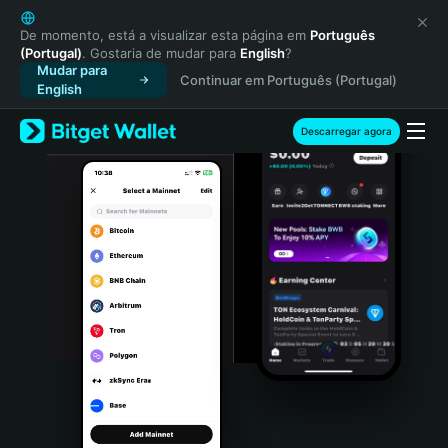
English
日本語
De momento, está a visualizar esta página em
Português
(Portugal)
. Gostaria de mudar para
English
?
Tiếng Việt
Mudar para
Continuar em Português (Portugal)
Русский
English
Español (Latinoamérica)
Türkçe
Descarregar agora
Italiano
Français
Deutsch
简体中文
繁體中文
Português (Portugal)
Bahasa Indonesia
ภาษาไทย
हिन्दी
বাংলা
Español
Português (Brasil)
Español (Argentina)