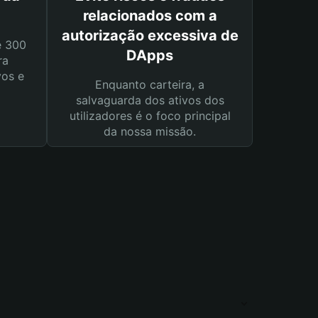
relacionados com a
autorização excessiva de
e 300
DApps
ra
vos e
Enquanto carteira, a
salvaguarda dos ativos dos
utilizadores é o foco principal
da nossa missão.