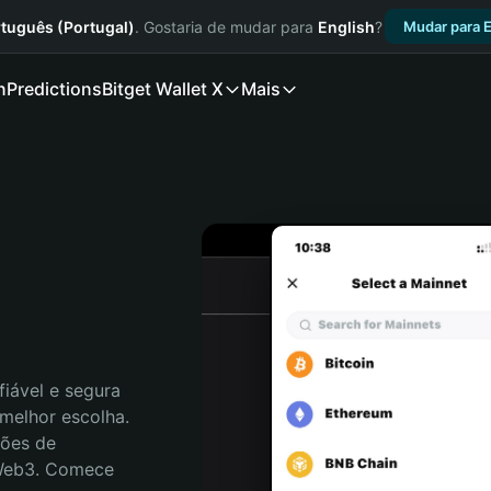
tuguês (Portugal)
. Gostaria de mudar para
English
?
Mudar para E
n
Predictions
Bitget Wallet X
Mais
iável e segura 
melhor escolha. 
ões de 
 Web3. Comece 