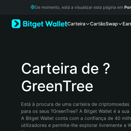
English
De momento, está a visualizar esta página em
Por
日本語
Tiếng Việt
Carteira
Cartão
Swap
Ear
Русский
Español (Latinoamérica)
Türkçe
Italiano
Français
Deutsch
Carteira de ?
简体中文
繁體中文
GreenTree
Português (Portugal)
Bahasa Indonesia
ภาษาไทย
हिन्दी
Está à procura de uma carteira de criptomoedas f
বাংলা
para os seus ?GreenTree? A Bitget Wallet é a sua 
Español
A Bitget Wallet conta com a confiança de 40 milh
Português (Brasil)
utilizadores e permite-lhe explorar livremente a
Español (Argentina)