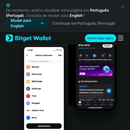
English
日本語
De momento, está a visualizar esta página em
Português
(Portugal)
. Gostaria de mudar para
English
?
Tiếng Việt
Mudar para
Continuar em Português (Portugal)
Русский
English
Español (Latinoamérica)
Türkçe
Descarregar agora
Italiano
Français
Deutsch
简体中文
繁體中文
Português (Portugal)
Bahasa Indonesia
ภาษาไทย
हिन्दी
বাংলা
Español
Português (Brasil)
Español (Argentina)