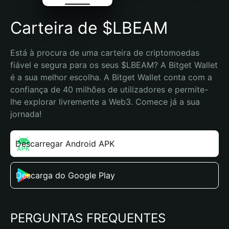
Carteira de $LBEAM
Está à procura de uma carteira de criptomoedas 
fiável e segura para os seus $LBEAM? A Bitget Wallet 
é a sua melhor escolha. A Bitget Wallet conta com a 
confiança de 40 milhões de utilizadores e permite-
lhe explorar livremente a Web3. Comece já a sua 
jornada!
Descarregar Android APK
Descarga do Google Play
PERGUNTAS FREQUENTES