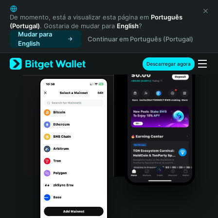
English
日本語
De momento, está a visualizar esta página em
Português
(Portugal)
. Gostaria de mudar para
English
?
Tiếng Việt
Mudar para
Continuar em Português (Portugal)
Русский
English
Español (Latinoamérica)
Türkçe
Descarregar agora
Italiano
Français
Deutsch
简体中文
繁體中文
Português (Portugal)
Bahasa Indonesia
ภาษาไทย
हिन्दी
বাংলা
Español
Português (Brasil)
Español (Argentina)