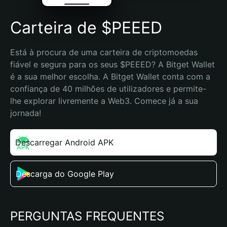
Carteira de $PEEED
Está à procura de uma carteira de criptomoedas 
fiável e segura para os seus $PEEED? A Bitget Wallet 
é a sua melhor escolha. A Bitget Wallet conta com a 
confiança de 40 milhões de utilizadores e permite-
lhe explorar livremente a Web3. Comece já a sua 
jornada!
Descarregar Android APK
Descarga do Google Play
PERGUNTAS FREQUENTES