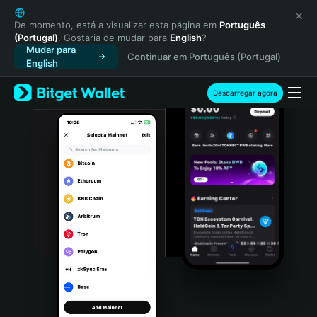
English
日本語
De momento, está a visualizar esta página em
Português
(Portugal)
. Gostaria de mudar para
English
?
Tiếng Việt
Mudar para
Continuar em Português (Portugal)
Русский
English
Español (Latinoamérica)
Türkçe
Descarregar agora
Italiano
Français
Deutsch
简体中文
繁體中文
Português (Portugal)
Bahasa Indonesia
ภาษาไทย
हिन्दी
বাংলা
Español
Português (Brasil)
Español (Argentina)