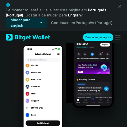
English
日本語
De momento, está a visualizar esta página em
Português
(Portugal)
. Gostaria de mudar para
English
?
Tiếng Việt
Mudar para
Continuar em Português (Portugal)
Русский
English
Español (Latinoamérica)
Türkçe
Descarregar agora
Italiano
Français
Deutsch
简体中文
繁體中文
Português (Portugal)
Bahasa Indonesia
ภาษาไทย
हिन्दी
বাংলা
Español
Português (Brasil)
Español (Argentina)