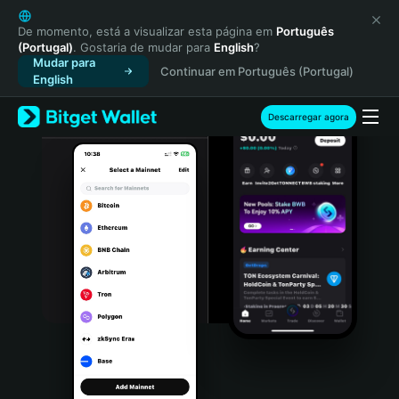
English
日本語
De momento, está a visualizar esta página em
Português
(Portugal)
. Gostaria de mudar para
English
?
Tiếng Việt
Mudar para
Continuar em Português (Portugal)
Русский
English
Español (Latinoamérica)
Türkçe
Descarregar agora
Italiano
Français
Deutsch
简体中文
繁體中文
Português (Portugal)
Bahasa Indonesia
ภาษาไทย
हिन्दी
বাংলা
Español
Português (Brasil)
Español (Argentina)