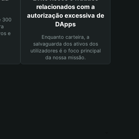
relacionados com a
autorização excessiva de
e 300
DApps
ra
vos e
Enquanto carteira, a
salvaguarda dos ativos dos
utilizadores é o foco principal
da nossa missão.