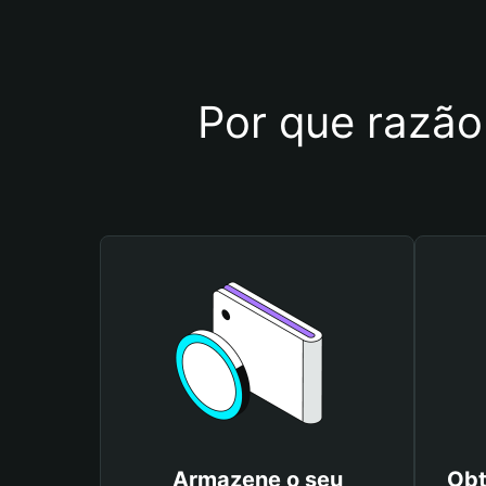
Por que razão 
Armazene o seu
Obt