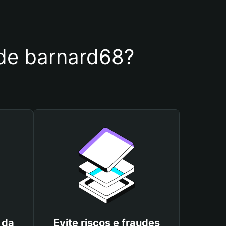
a de barnard68?
 da
Evite riscos e fraudes