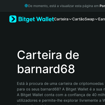
English
De momento, está a visualizar esta página em
Por
日本語
Tiếng Việt
Carteira
Cartão
Swap
Ear
Русский
Español (Latinoamérica)
Türkçe
Italiano
Français
Deutsch
Carteira de
简体中文
繁體中文
barnard68
Português (Portugal)
Bahasa Indonesia
ภาษาไทย
हिन्दी
Está à procura de uma carteira de criptomoedas f
বাংলা
para os seus barnard68? A Bitget Wallet é a sua m
Español
A Bitget Wallet conta com a confiança de 40 milh
Português (Brasil)
utilizadores e permite-lhe explorar livremente a
Español (Argentina)