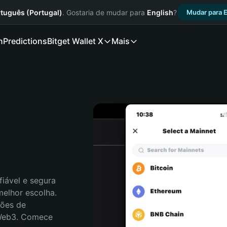
tuguês (Portugal)
. Gostaria de mudar para
English
?
Mudar para E
n
Predictions
Bitget Wallet X
Mais
iável e segura 
elhor escolha. 
ões de 
 Web3. Comece 