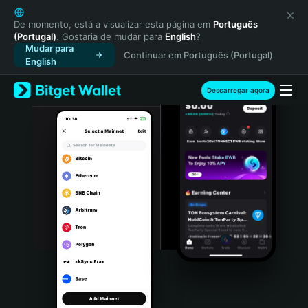
English
日本語
De momento, está a visualizar esta página em
Português
(Portugal)
. Gostaria de mudar para
English
?
Tiếng Việt
Mudar para
Continuar em Português (Portugal)
Русский
English
Español (Latinoamérica)
Türkçe
Descarregar agora
Italiano
Français
Deutsch
简体中文
繁體中文
Português (Portugal)
Bahasa Indonesia
ภาษาไทย
हिन्दी
বাংলা
Español
Português (Brasil)
Español (Argentina)