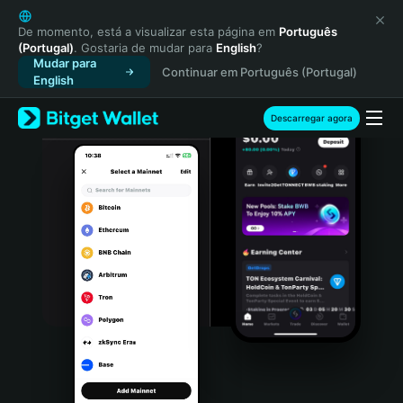
English
日本語
De momento, está a visualizar esta página em
Português
(Portugal)
. Gostaria de mudar para
English
?
Tiếng Việt
Mudar para
Continuar em Português (Portugal)
Русский
English
Español (Latinoamérica)
Türkçe
Descarregar agora
Italiano
Français
Deutsch
简体中文
繁體中文
Português (Portugal)
Bahasa Indonesia
ภาษาไทย
हिन्दी
বাংলা
Español
Português (Brasil)
Español (Argentina)