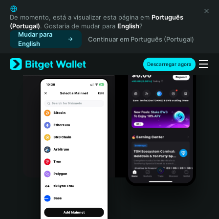
English
日本語
De momento, está a visualizar esta página em
Português
(Portugal)
. Gostaria de mudar para
English
?
Tiếng Việt
Mudar para
Continuar em Português (Portugal)
Русский
English
Español (Latinoamérica)
Türkçe
Descarregar agora
Italiano
Français
Deutsch
简体中文
繁體中文
Português (Portugal)
Bahasa Indonesia
ภาษาไทย
हिन्दी
বাংলা
Español
Português (Brasil)
Español (Argentina)