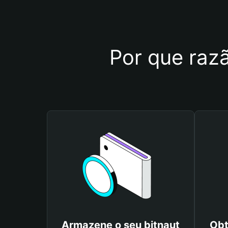
Por que razã
Armazene o seu bitnaut
Obt