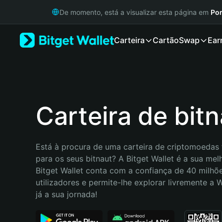
English
De momento, está a visualizar esta página em
Por
日本語
Tiếng Việt
Carteira
Cartão
Swap
Ear
Русский
Español (Latinoamérica)
Türkçe
Italiano
Français
Deutsch
Carteira de bit
简体中文
繁體中文
Português (Portugal)
Está à procura de uma carteira de criptomoedas f
Bahasa Indonesia
para os seus bitnaut? A Bitget Wallet é a sua melh
ภาษาไทย
Bitget Wallet conta com a confiança de 40 milhõe
हिन्दी
utilizadores e permite-lhe explorar livremente a
বাংলা
já a sua jornada!
Español
Português (Brasil)
Español (Argentina)