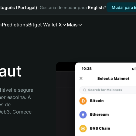
tuguês (Portugal)
. Gostaria de mudar para
English
?
Mudar para E
n
Predictions
Bitget Wallet X
Mais
naut
iável e segura 
or escolha. A 
s de 
 Web3. Comece 