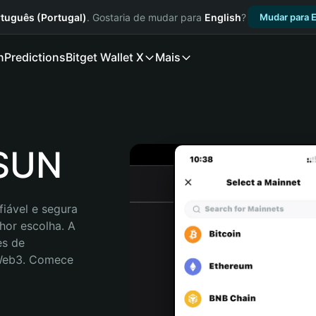
tuguês (Portugal)
. Gostaria de mudar para
English
?
Mudar para E
n
Predictions
Bitget Wallet X
Mais
TSUN
iável e segura 
or escolha. A 
s de 
 Web3. Comece 