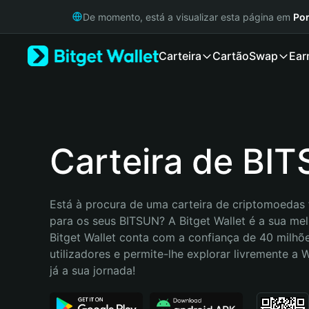
English
De momento, está a visualizar esta página em
Por
日本語
Tiếng Việt
Carteira
Cartão
Swap
Ear
Русский
Español (Latinoamérica)
Türkçe
Italiano
Français
Deutsch
Carteira de BI
简体中文
繁體中文
Português (Portugal)
Está à procura de uma carteira de criptomoedas f
Bahasa Indonesia
para os seus BITSUN? A Bitget Wallet é a sua melh
ภาษาไทย
Bitget Wallet conta com a confiança de 40 milhõe
हिन्दी
utilizadores e permite-lhe explorar livremente a
বাংলা
já a sua jornada!
Español
Português (Brasil)
Español (Argentina)