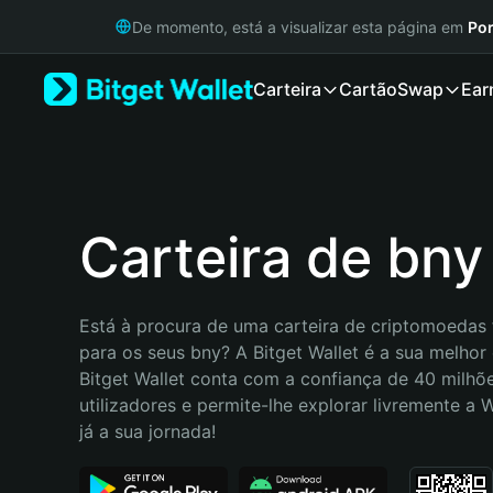
English
De momento, está a visualizar esta página em
Por
日本語
Tiếng Việt
Carteira
Cartão
Swap
Ear
Русский
Español (Latinoamérica)
Türkçe
Italiano
Français
Deutsch
Carteira de bny
简体中文
繁體中文
Português (Portugal)
Está à procura de uma carteira de criptomoedas f
Bahasa Indonesia
para os seus bny? A Bitget Wallet é a sua melhor 
ภาษาไทย
Bitget Wallet conta com a confiança de 40 milhõe
हिन्दी
utilizadores e permite-lhe explorar livremente a
বাংলা
já a sua jornada!
Español
Português (Brasil)
Español (Argentina)