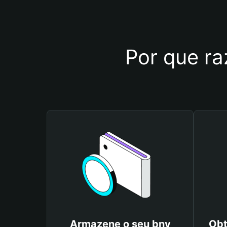
Por que ra
Armazene o seu bny
Obt