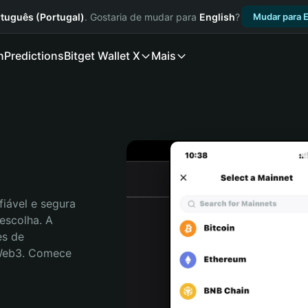
tuguês (Portugal)
. Gostaria de mudar para
English
?
Mudar para E
n
Predictions
Bitget Wallet X
Mais
iável e segura 
escolha. A 
s de 
 Web3. Comece 