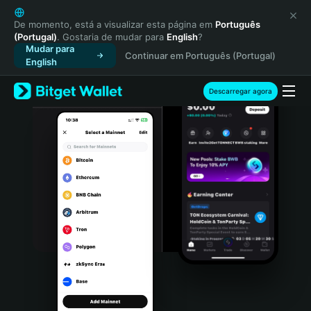
English
日本語
De momento, está a visualizar esta página em
Português
(Portugal)
. Gostaria de mudar para
English
?
Tiếng Việt
Mudar para
Continuar em Português (Portugal)
Русский
English
Español (Latinoamérica)
Türkçe
Descarregar agora
Italiano
Français
Deutsch
简体中文
繁體中文
Português (Portugal)
Bahasa Indonesia
ภาษาไทย
हिन्दी
বাংলা
Español
Português (Brasil)
Español (Argentina)