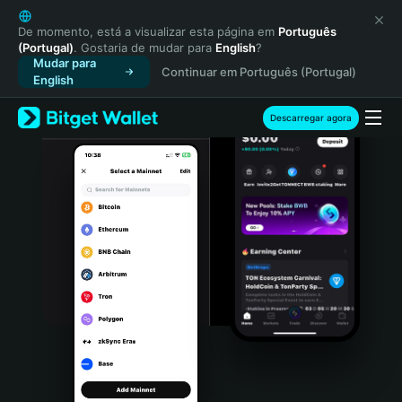
English
日本語
De momento, está a visualizar esta página em
Português
(Portugal)
. Gostaria de mudar para
English
?
Tiếng Việt
Mudar para
Continuar em Português (Portugal)
Русский
English
Español (Latinoamérica)
Türkçe
Descarregar agora
Italiano
Français
Deutsch
简体中文
繁體中文
Português (Portugal)
Bahasa Indonesia
ภาษาไทย
हिन्दी
বাংলা
Español
Português (Brasil)
Español (Argentina)