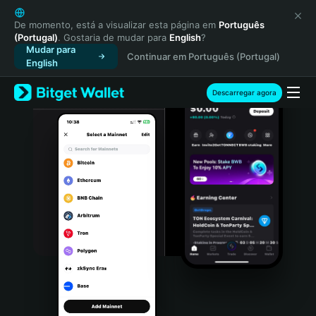
English
日本語
De momento, está a visualizar esta página em
Português
(Portugal)
. Gostaria de mudar para
English
?
Tiếng Việt
Mudar para
Continuar em Português (Portugal)
Русский
English
Español (Latinoamérica)
Türkçe
Descarregar agora
Italiano
Français
Deutsch
简体中文
繁體中文
Português (Portugal)
Bahasa Indonesia
ภาษาไทย
हिन्दी
বাংলা
Español
Português (Brasil)
Español (Argentina)