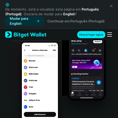
English
日本語
De momento, está a visualizar esta página em
Português
(Portugal)
. Gostaria de mudar para
English
?
Tiếng Việt
Mudar para
Continuar em Português (Portugal)
Русский
English
Español (Latinoamérica)
Türkçe
Descarregar agora
Italiano
Français
Deutsch
简体中文
繁體中文
Português (Portugal)
Bahasa Indonesia
ภาษาไทย
हिन्दी
বাংলা
Español
Português (Brasil)
Español (Argentina)