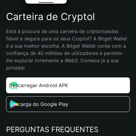
Carteira de Cryptol
Está à procura de uma carteira de criptomoedas 
fiável e segura para os seus Cryptol? A Bitget Wallet 
é a sua melhor escolha. A Bitget Wallet conta com a 
confiança de 40 milhões de utilizadores e permite-
lhe explorar livremente a Web3. Comece já a sua 
jornada!
Descarregar Android APK
Descarga do Google Play
PERGUNTAS FREQUENTES