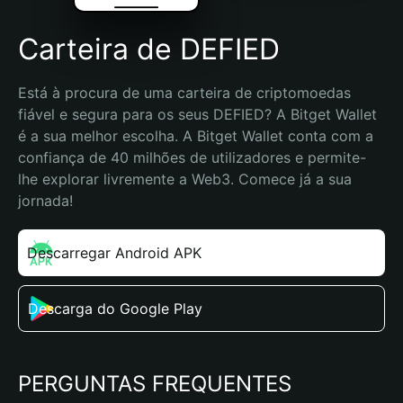
Carteira de DEFIED
Está à procura de uma carteira de criptomoedas 
fiável e segura para os seus DEFIED? A Bitget Wallet 
é a sua melhor escolha. A Bitget Wallet conta com a 
confiança de 40 milhões de utilizadores e permite-
lhe explorar livremente a Web3. Comece já a sua 
jornada!
Descarregar Android APK
Descarga do Google Play
PERGUNTAS FREQUENTES