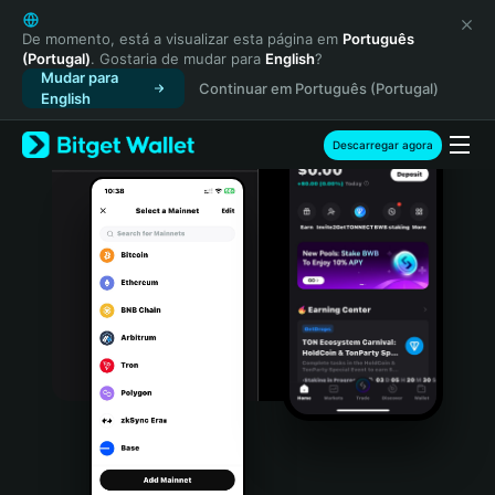
English
日本語
De momento, está a visualizar esta página em
Português
(Portugal)
. Gostaria de mudar para
English
?
Tiếng Việt
Mudar para
Continuar em Português (Portugal)
Русский
English
Español (Latinoamérica)
Türkçe
Descarregar agora
Italiano
Français
Deutsch
简体中文
繁體中文
Português (Portugal)
Bahasa Indonesia
ภาษาไทย
हिन्दी
বাংলা
Español
Português (Brasil)
Español (Argentina)