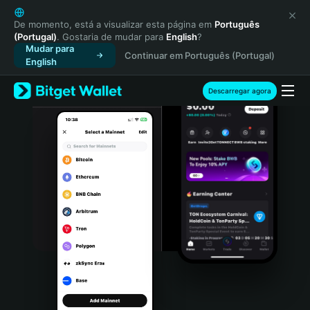
English
日本語
De momento, está a visualizar esta página em
Português
(Portugal)
. Gostaria de mudar para
English
?
Tiếng Việt
Mudar para
Continuar em Português (Portugal)
Русский
English
Español (Latinoamérica)
Türkçe
Descarregar agora
Italiano
Français
Deutsch
简体中文
繁體中文
Português (Portugal)
Bahasa Indonesia
ภาษาไทย
हिन्दी
বাংলা
Español
Português (Brasil)
Español (Argentina)