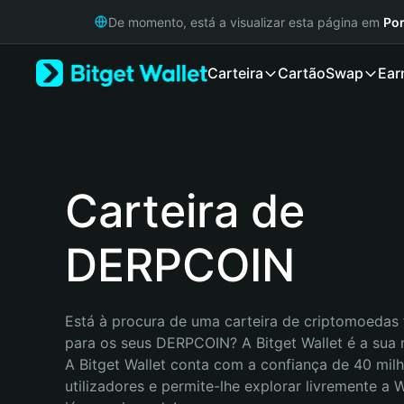
English
De momento, está a visualizar esta página em
Por
日本語
Tiếng Việt
Carteira
Cartão
Swap
Ear
Русский
Español (Latinoamérica)
Türkçe
Italiano
Français
Deutsch
Carteira de
简体中文
繁體中文
DERPCOIN
Português (Portugal)
Bahasa Indonesia
ภาษาไทย
हिन्दी
Está à procura de uma carteira de criptomoedas f
বাংলা
para os seus DERPCOIN? A Bitget Wallet é a sua m
Español
A Bitget Wallet conta com a confiança de 40 milh
Português (Brasil)
utilizadores e permite-lhe explorar livremente a
Español (Argentina)