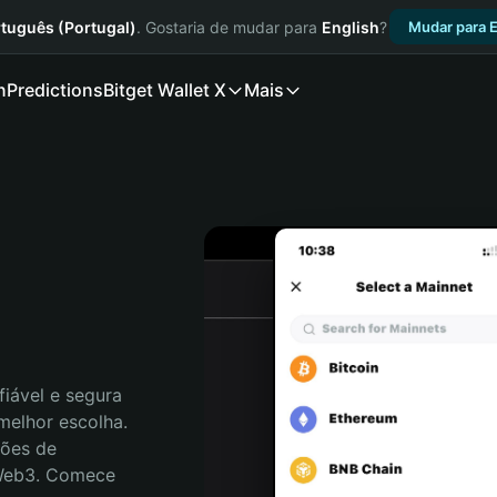
tuguês (Portugal)
. Gostaria de mudar para
English
?
Mudar para E
n
Predictions
Bitget Wallet X
Mais
iável e segura 
elhor escolha. 
ões de 
 Web3. Comece 