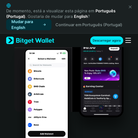
English
日本語
De momento, está a visualizar esta página em
Português
(Portugal)
. Gostaria de mudar para
English
?
Tiếng Việt
Mudar para
Continuar em Português (Portugal)
Русский
English
Español (Latinoamérica)
Türkçe
Descarregar agora
Italiano
Français
Deutsch
简体中文
繁體中文
Português (Portugal)
Bahasa Indonesia
ภาษาไทย
हिन्दी
বাংলা
Español
Português (Brasil)
Español (Argentina)