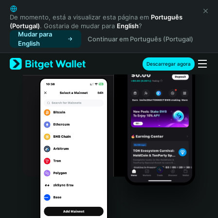
English
日本語
De momento, está a visualizar esta página em
Português
(Portugal)
. Gostaria de mudar para
English
?
Tiếng Việt
Mudar para
Continuar em Português (Portugal)
Русский
English
Español (Latinoamérica)
Türkçe
Descarregar agora
Italiano
Français
Deutsch
简体中文
繁體中文
Português (Portugal)
Bahasa Indonesia
ภาษาไทย
हिन्दी
বাংলা
Español
Português (Brasil)
Español (Argentina)