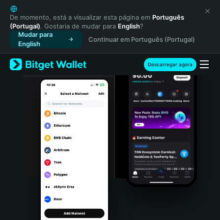
English
日本語
De momento, está a visualizar esta página em
Português
(Portugal)
. Gostaria de mudar para
English
?
Tiếng Việt
Mudar para
Continuar em Português (Portugal)
Русский
English
Español (Latinoamérica)
Türkçe
Descarregar agora
Italiano
Français
Deutsch
简体中文
繁體中文
Português (Portugal)
Bahasa Indonesia
ภาษาไทย
हिन्दी
বাংলা
Español
Português (Brasil)
Español (Argentina)