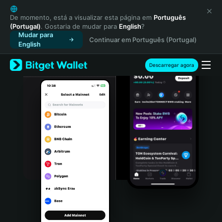
English
日本語
De momento, está a visualizar esta página em
Português
(Portugal)
. Gostaria de mudar para
English
?
Tiếng Việt
Mudar para
Continuar em Português (Portugal)
Русский
English
Español (Latinoamérica)
Türkçe
Descarregar agora
Italiano
Français
Deutsch
简体中文
繁體中文
Português (Portugal)
Bahasa Indonesia
ภาษาไทย
हिन्दी
বাংলা
Español
Português (Brasil)
Español (Argentina)