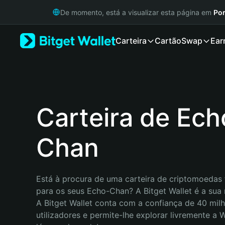
English
De momento, está a visualizar esta página em
Por
日本語
Tiếng Việt
Carteira
Cartão
Swap
Ear
Русский
Español (Latinoamérica)
Türkçe
Italiano
Français
Deutsch
Carteira de Ech
简体中文
繁體中文
Chan
Português (Portugal)
Bahasa Indonesia
ภาษาไทย
हिन्दी
Está à procura de uma carteira de criptomoedas f
বাংলা
para os seus Echo-Chan? A Bitget Wallet é a sua 
Español
A Bitget Wallet conta com a confiança de 40 milh
Português (Brasil)
utilizadores e permite-lhe explorar livremente a
Español (Argentina)