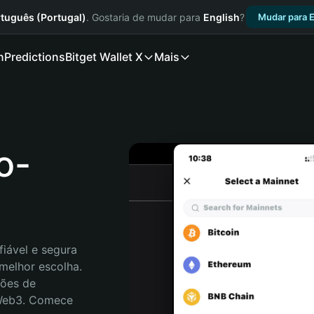
tuguês (Portugal)
. Gostaria de mudar para
English
?
Mudar para E
n
Predictions
Bitget Wallet X
Mais
o-
iável e segura 
melhor escolha. 
ões de 
 Web3. Comece 