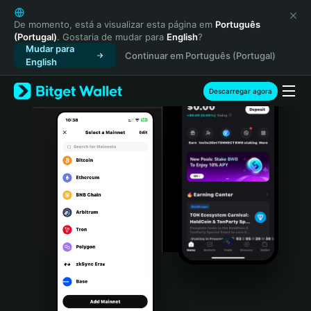
English
日本語
De momento, está a visualizar esta página em
Português
(Portugal)
. Gostaria de mudar para
English
?
Tiếng Việt
Mudar para
Continuar em Português (Portugal)
Русский
English
Español (Latinoamérica)
Türkçe
Descarregar agora
Italiano
Français
Deutsch
简体中文
繁體中文
Português (Portugal)
Bahasa Indonesia
ภาษาไทย
हिन्दी
বাংলা
Español
Português (Brasil)
Español (Argentina)