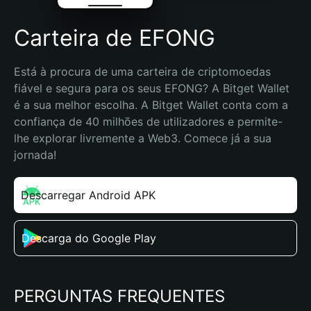
Carteira de EFONG
Está à procura de uma carteira de criptomoedas 
fiável e segura para os seus EFONG? A Bitget Wallet 
é a sua melhor escolha. A Bitget Wallet conta com a 
confiança de 40 milhões de utilizadores e permite-
lhe explorar livremente a Web3. Comece já a sua 
jornada!
Descarregar Android APK
Descarga do Google Play
PERGUNTAS FREQUENTES