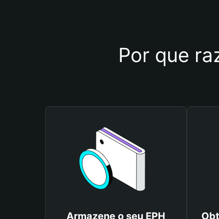
Por que raz
Armazene o seu EPH
Obt