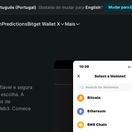
tuguês (Portugal)
. Gostaria de mudar para
English
?
Mudar para E
n
Predictions
Bitget Wallet X
Mais
H
iável e segura 
escolha. A 
s de 
 Web3. Comece 