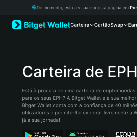
English
De momento, está a visualizar esta página em
Por
日本語
Tiếng Việt
Carteira
Cartão
Swap
Ear
Русский
Español (Latinoamérica)
Türkçe
Italiano
Français
Deutsch
Carteira de EP
简体中文
繁體中文
Português (Portugal)
Está à procura de uma carteira de criptomoedas f
Bahasa Indonesia
para os seus EPH? A Bitget Wallet é a sua melhor 
ภาษาไทย
Bitget Wallet conta com a confiança de 40 milhõe
हिन्दी
utilizadores e permite-lhe explorar livremente a
বাংলা
já a sua jornada!
Español
Português (Brasil)
Español (Argentina)