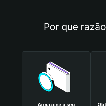
Por que razão 
Armazene o seu
Obt