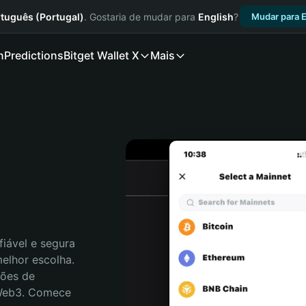
tuguês (Portugal)
. Gostaria de mudar para
English
?
Mudar para E
n
Predictions
Bitget Wallet X
Mais
iável e segura 
elhor escolha. 
ões de 
 Web3. Comece 