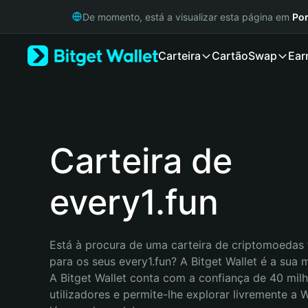
English
De momento, está a visualizar esta página em
Por
日本語
Tiếng Việt
Carteira
Cartão
Swap
Ear
Русский
Español (Latinoamérica)
Türkçe
Italiano
Français
Deutsch
Carteira de
简体中文
繁體中文
every1.fun
Português (Portugal)
Bahasa Indonesia
ภาษาไทย
हिन्दी
Está à procura de uma carteira de criptomoedas f
বাংলা
para os seus every1.fun? A Bitget Wallet é a sua m
Español
A Bitget Wallet conta com a confiança de 40 milh
Português (Brasil)
utilizadores e permite-lhe explorar livremente a
Español (Argentina)