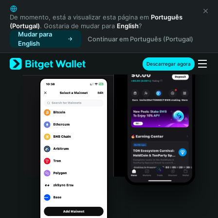
English
日本語
De momento, está a visualizar esta página em
Português
(Portugal)
. Gostaria de mudar para
English
?
Tiếng Việt
Mudar para
Continuar em Português (Portugal)
Русский
English
Español (Latinoamérica)
Türkçe
Descarregar agora
Italiano
Français
Deutsch
简体中文
繁體中文
Português (Portugal)
Bahasa Indonesia
ภาษาไทย
हिन्दी
বাংলা
Español
Português (Brasil)
Español (Argentina)