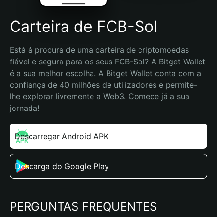
Carteira de FCB-Sol
Está à procura de uma carteira de criptomoedas 
fiável e segura para os seus FCB-Sol? A Bitget Wallet 
é a sua melhor escolha. A Bitget Wallet conta com a 
confiança de 40 milhões de utilizadores e permite-
lhe explorar livremente a Web3. Comece já a sua 
jornada!
Descarregar Android APK
Descarga do Google Play
PERGUNTAS FREQUENTES