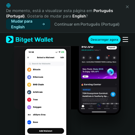
English
日本語
De momento, está a visualizar esta página em
Português
(Portugal)
. Gostaria de mudar para
English
?
Tiếng Việt
Mudar para
Continuar em Português (Portugal)
Русский
English
Español (Latinoamérica)
Türkçe
Descarregar agora
Italiano
Français
Deutsch
简体中文
繁體中文
Português (Portugal)
Bahasa Indonesia
ภาษาไทย
हिन्दी
বাংলা
Español
Português (Brasil)
Español (Argentina)