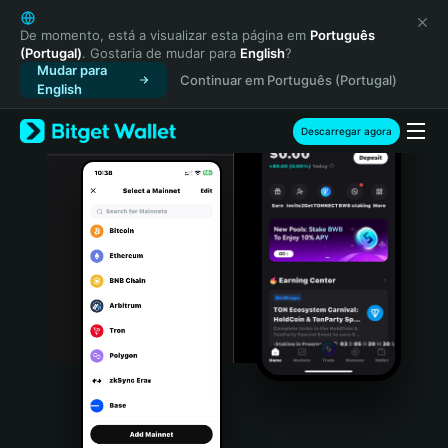
English
日本語
De momento, está a visualizar esta página em
Português
(Portugal)
. Gostaria de mudar para
English
?
Tiếng Việt
Mudar para
Continuar em Português (Portugal)
Русский
English
Español (Latinoamérica)
Türkçe
Descarregar agora
Italiano
Français
Deutsch
简体中文
繁體中文
Português (Portugal)
Bahasa Indonesia
ภาษาไทย
हिन्दी
বাংলা
Español
Português (Brasil)
Español (Argentina)