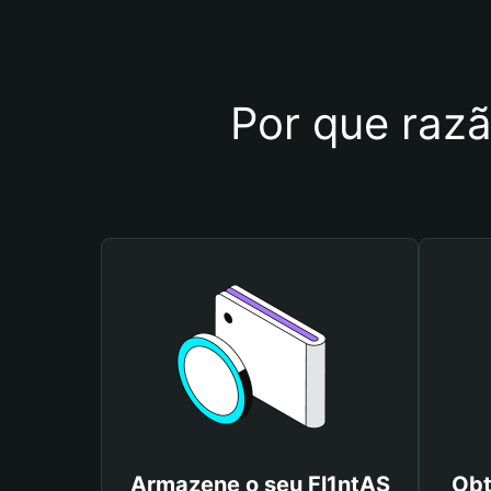
Por que razã
Armazene o seu Fl1ntAS
Obt