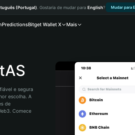
tuguês (Portugal)
. Gostaria de mudar para
English
?
Mudar para E
n
Predictions
Bitget Wallet X
Mais
ntAS
iável e segura 
or escolha. A 
s de 
 Web3. Comece 