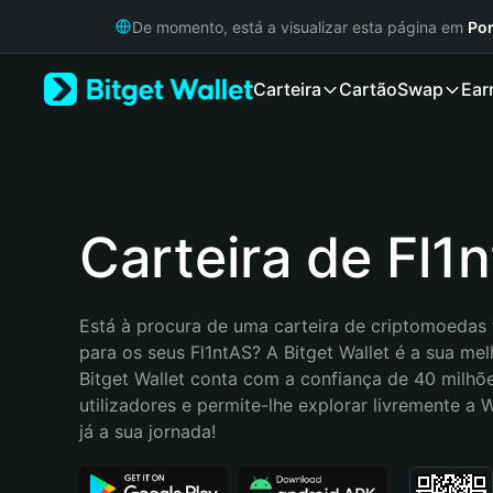
English
De momento, está a visualizar esta página em
Por
日本語
Tiếng Việt
Carteira
Cartão
Swap
Ear
Русский
Español (Latinoamérica)
Türkçe
Italiano
Français
Deutsch
Carteira de Fl1
简体中文
繁體中文
Português (Portugal)
Está à procura de uma carteira de criptomoedas f
Bahasa Indonesia
para os seus Fl1ntAS? A Bitget Wallet é a sua melh
ภาษาไทย
Bitget Wallet conta com a confiança de 40 milhõe
हिन्दी
utilizadores e permite-lhe explorar livremente a
বাংলা
já a sua jornada!
Español
Português (Brasil)
Español (Argentina)