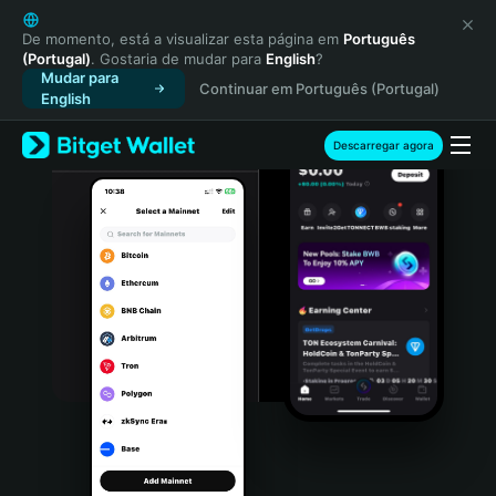
English
日本語
De momento, está a visualizar esta página em
Português
(Portugal)
. Gostaria de mudar para
English
?
Tiếng Việt
Mudar para
Continuar em Português (Portugal)
Русский
English
Español (Latinoamérica)
Türkçe
Descarregar agora
Italiano
Français
Deutsch
简体中文
繁體中文
Português (Portugal)
Bahasa Indonesia
ภาษาไทย
हिन्दी
বাংলা
Español
Português (Brasil)
Español (Argentina)