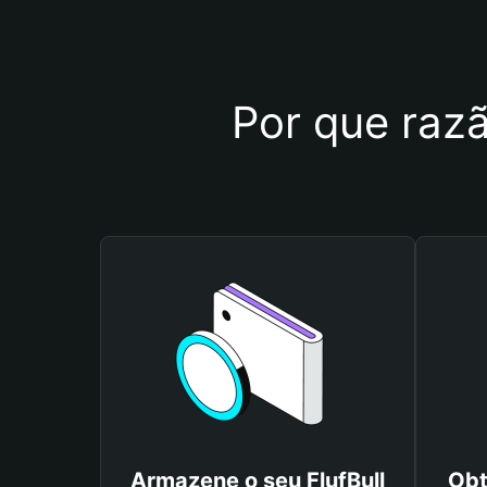
Por que razão
Armazene o seu FlufBull
Obt