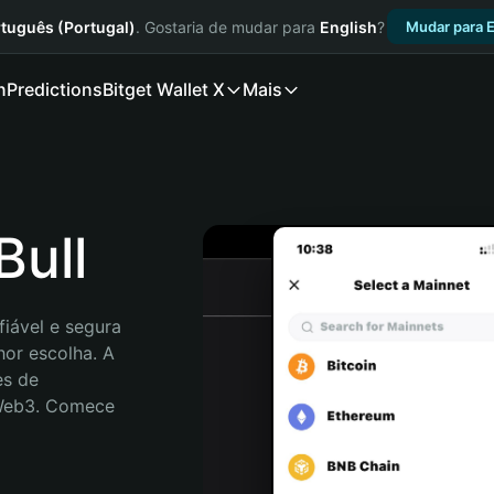
tuguês (Portugal)
. Gostaria de mudar para
English
?
Mudar para E
n
Predictions
Bitget Wallet X
Mais
Bull
iável e segura 
hor escolha. A 
s de 
 Web3. Comece 