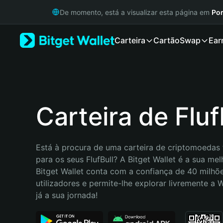
English
De momento, está a visualizar esta página em
Por
日本語
Tiếng Việt
Carteira
Cartão
Swap
Ear
Русский
Español (Latinoamérica)
Türkçe
Italiano
Français
Deutsch
Carteira de Fluf
简体中文
繁體中文
Português (Portugal)
Está à procura de uma carteira de criptomoedas f
Bahasa Indonesia
para os seus FlufBull? A Bitget Wallet é a sua mel
ภาษาไทย
Bitget Wallet conta com a confiança de 40 milhõe
हिन्दी
utilizadores e permite-lhe explorar livremente a
বাংলা
já a sua jornada!
Español
Português (Brasil)
Español (Argentina)