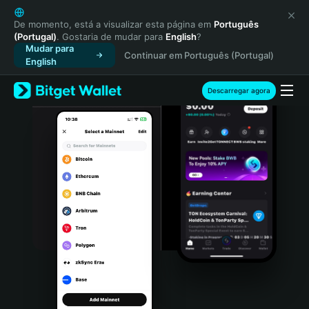
English
日本語
De momento, está a visualizar esta página em
Português
(Portugal)
. Gostaria de mudar para
English
?
Tiếng Việt
Mudar para
Continuar em Português (Portugal)
Русский
English
Español (Latinoamérica)
Türkçe
Descarregar agora
Italiano
Français
Deutsch
简体中文
繁體中文
Português (Portugal)
Bahasa Indonesia
ภาษาไทย
हिन्दी
বাংলা
Español
Português (Brasil)
Español (Argentina)