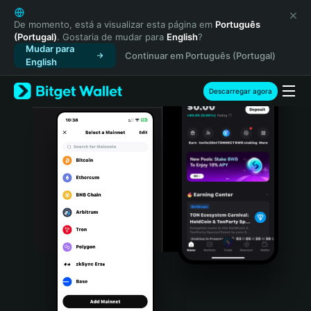
English
日本語
De momento, está a visualizar esta página em
Português
(Portugal)
. Gostaria de mudar para
English
?
Tiếng Việt
Mudar para
Continuar em Português (Portugal)
Русский
English
Español (Latinoamérica)
Türkçe
Descarregar agora
Italiano
Français
Deutsch
简体中文
繁體中文
Português (Portugal)
Bahasa Indonesia
ภาษาไทย
हिन्दी
বাংলা
Español
Português (Brasil)
Español (Argentina)