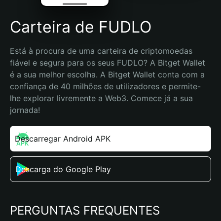
Carteira de FUDLO
Está à procura de uma carteira de criptomoedas 
fiável e segura para os seus FUDLO? A Bitget Wallet 
é a sua melhor escolha. A Bitget Wallet conta com a 
confiança de 40 milhões de utilizadores e permite-
lhe explorar livremente a Web3. Comece já a sua 
jornada!
Descarregar Android APK
Descarga do Google Play
PERGUNTAS FREQUENTES