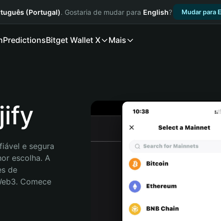
tuguês (Portugal)
. Gostaria de mudar para
English
?
Mudar para E
n
Predictions
Bitget Wallet X
Mais
ify
iável e segura 
or escolha. A 
s de 
 Web3. Comece 