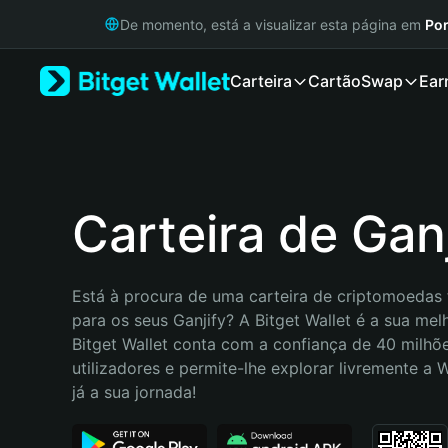
English
De momento, está a visualizar esta página em
Por
日本語
Tiếng Việt
Carteira
Cartão
Swap
Ear
Русский
Español (Latinoamérica)
Türkçe
Italiano
Français
Deutsch
Carteira de Ganj
简体中文
繁體中文
Português (Portugal)
Está à procura de uma carteira de criptomoedas f
Bahasa Indonesia
para os seus Ganjify? A Bitget Wallet é a sua melh
ภาษาไทย
Bitget Wallet conta com a confiança de 40 milhõe
हिन्दी
utilizadores e permite-lhe explorar livremente a
বাংলা
já a sua jornada!
Español
Português (Brasil)
Español (Argentina)