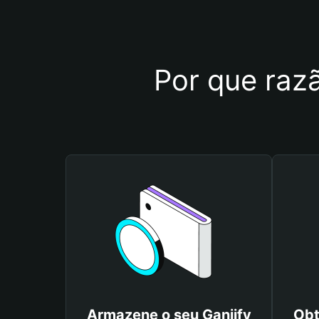
Por que razã
Armazene o seu Ganjify
Obt