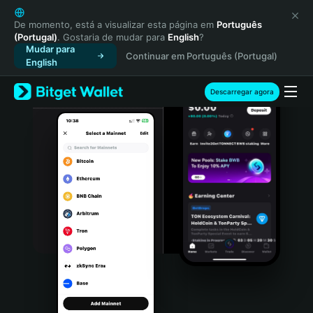
English
日本語
De momento, está a visualizar esta página em
Português
(Portugal)
. Gostaria de mudar para
English
?
Tiếng Việt
Mudar para
Continuar em Português (Portugal)
Русский
English
Español (Latinoamérica)
Türkçe
Descarregar agora
Italiano
Français
Deutsch
简体中文
繁體中文
Português (Portugal)
Bahasa Indonesia
ภาษาไทย
हिन्दी
বাংলা
Español
Português (Brasil)
Español (Argentina)