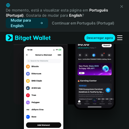
English
日本語
De momento, está a visualizar esta página em
Português
(Portugal)
. Gostaria de mudar para
English
?
Tiếng Việt
Mudar para
Continuar em Português (Portugal)
Русский
English
Español (Latinoamérica)
Türkçe
Descarregar agora
Italiano
Français
Deutsch
简体中文
繁體中文
Português (Portugal)
Bahasa Indonesia
ภาษาไทย
हिन्दी
বাংলা
Español
Português (Brasil)
Español (Argentina)