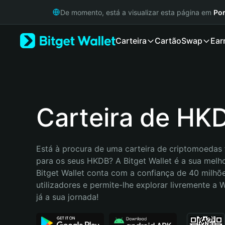
English
De momento, está a visualizar esta página em
Por
日本語
Tiếng Việt
Carteira
Cartão
Swap
Ear
Русский
Español (Latinoamérica)
Türkçe
Italiano
Français
Deutsch
Carteira de HK
简体中文
繁體中文
Português (Portugal)
Está à procura de uma carteira de criptomoedas f
Bahasa Indonesia
para os seus HKDB? A Bitget Wallet é a sua melho
ภาษาไทย
Bitget Wallet conta com a confiança de 40 milhõe
हिन्दी
utilizadores e permite-lhe explorar livremente a
বাংলা
já a sua jornada!
Español
Português (Brasil)
Español (Argentina)