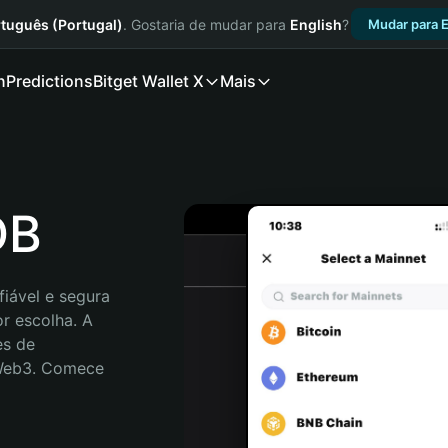
tuguês (Portugal)
. Gostaria de mudar para
English
?
Mudar para E
n
Predictions
Bitget Wallet X
Mais
DB
iável e segura 
r escolha. A 
s de 
 Web3. Comece 