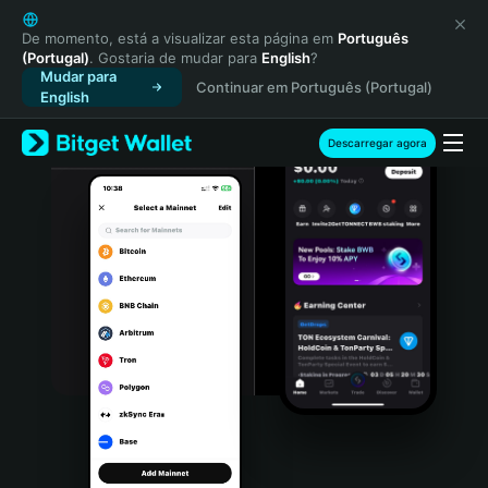
English
日本語
De momento, está a visualizar esta página em
Português
(Portugal)
. Gostaria de mudar para
English
?
Tiếng Việt
Mudar para
Continuar em Português (Portugal)
Русский
English
Español (Latinoamérica)
Türkçe
Descarregar agora
Italiano
Français
Deutsch
简体中文
繁體中文
Português (Portugal)
Bahasa Indonesia
ภาษาไทย
हिन्दी
বাংলা
Español
Português (Brasil)
Español (Argentina)