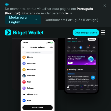
English
日本語
De momento, está a visualizar esta página em
Português
(Portugal)
. Gostaria de mudar para
English
?
Tiếng Việt
Mudar para
Continuar em Português (Portugal)
Русский
English
Español (Latinoamérica)
Türkçe
Descarregar agora
Italiano
Français
Deutsch
简体中文
繁體中文
Português (Portugal)
Bahasa Indonesia
ภาษาไทย
हिन्दी
বাংলা
Español
Português (Brasil)
Español (Argentina)