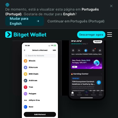
English
日本語
De momento, está a visualizar esta página em
Português
(Portugal)
. Gostaria de mudar para
English
?
Tiếng Việt
Mudar para
Continuar em Português (Portugal)
Русский
English
Español (Latinoamérica)
Türkçe
Descarregar agora
Italiano
Français
Deutsch
简体中文
繁體中文
Português (Portugal)
Bahasa Indonesia
ภาษาไทย
हिन्दी
বাংলা
Español
Português (Brasil)
Español (Argentina)