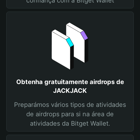
confiança com a Bitget Wallet
Obtenha gratuitamente airdrops de
JACKJACK
Preparámos vários tipos de atividades
de airdrops para si na área de
atividades da Bitget Wallet.