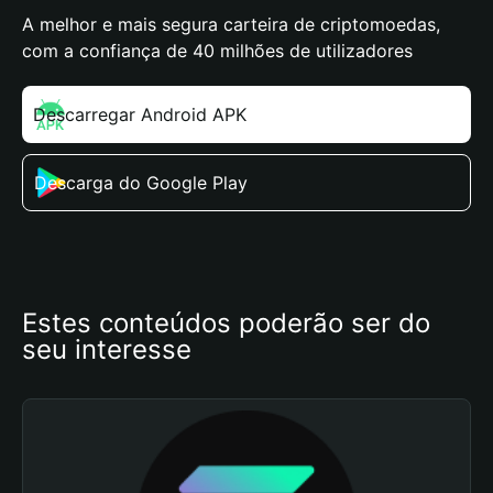
A melhor e mais segura carteira de criptomoedas,
com a confiança de 40 milhões de utilizadores
Descarregar Android APK
Descarga do Google Play
Estes conteúdos poderão ser do 
seu interesse