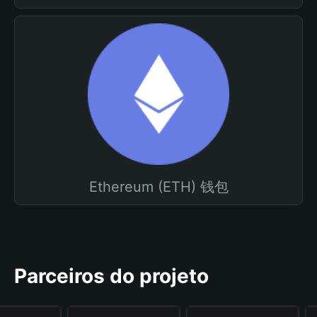
Ethereum (ETH) 钱包
Parceiros do projeto