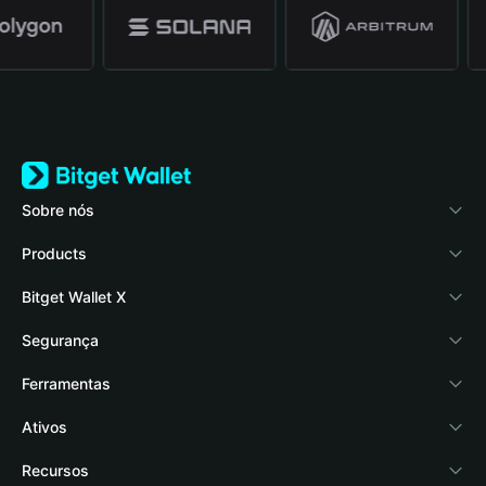
Sobre nós
Bitget Wallet
Products
Blog
Crypto Card
Bitget Wallet X
Verificação de autenticidade
Stablecoin Earn
Listagem de DApps
Segurança
Notícias sobre criptomoedas
Payfi Crypto
Conectar carteira
Fundo de proteção
Ferramentas
Help Center
Crypto Swap API
Bitget Wallet Pay
Tecnologia de segurança
Comprar criptomoedas
Ativos
Entre em contacto connosco
Altcoin Season Index
Listar um projeto
Deteção de autorizações
Arbitrum
Recursos